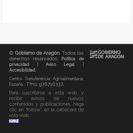
©
Gobierno de Aragón
. Todos los
derechos reservados.
Política de
|
|
privacidad
Aviso Legal
.
Accesibilidad
Centro Transferencia Agroalimentaria,
. Tfno. 976716337.
España
Para suscribirse a esta web y
recibir avisos de nuevos
contenidos y publicaciones, haga
clic en "follow", en la cabecera de
esta web.