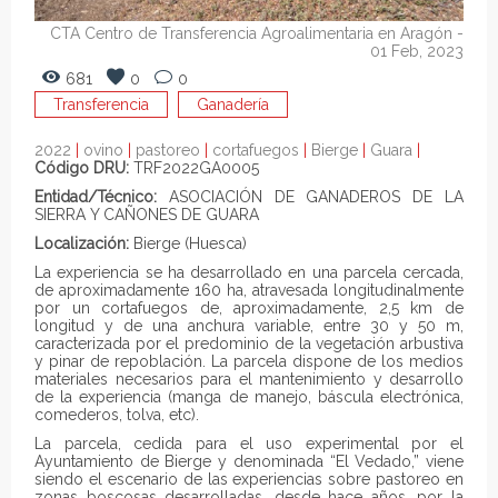
CTA Centro de Transferencia Agroalimentaria en Aragón
-
01 Feb, 2023
681
0
0
Transferencia
Ganadería
2022
|
ovino
|
pastoreo
|
cortafuegos
|
Bierge
|
Guara
|
Código DRU:
TRF2022GA0005
Entidad/Técnico:
ASOCIACIÓN DE GANADEROS DE LA
SIERRA Y CAÑONES DE GUARA
Localización:
Bierge (Huesca)
La experiencia se ha desarrollado en una parcela cercada,
de aproximadamente 160 ha, atravesada longitudinalmente
por un cortafuegos de, aproximadamente, 2,5 km de
longitud y de una anchura variable, entre 30 y 50 m,
caracterizada por el predominio de la vegetación arbustiva
y pinar de repoblación. La parcela dispone de los medios
materiales necesarios para el mantenimiento y desarrollo
de la experiencia (manga de manejo, báscula electrónica,
comederos, tolva, etc).
La parcela, cedida para el uso experimental por el
Ayuntamiento de Bierge y denominada “El Vedado,” viene
siendo el escenario de las experiencias sobre pastoreo en
zonas boscosas desarrolladas, desde hace años, por la