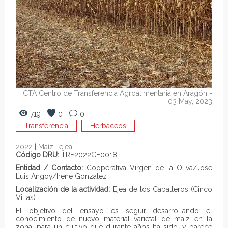
CTA Centro de Transferencia Agroalimentaria en Aragón
-
03 May, 2023
719
0
0
Transferencia
Herbaceos
2022
|
Maíz
|
ejea
|
Código DRU:
TRF2022CE0018
Entidad / Contacto:
Cooperativa Virgen de la Oliva/Jose
Luis Angoy/Irene Gonzalez
Localización de la actividad:
Ejea de los Caballeros (Cinco
Villas)
El objetivo del ensayo es seguir desarrollando el
conocimiento de nuevo material varietal de maíz en la
zona, para un cultivo que durante años ha sido, y parece