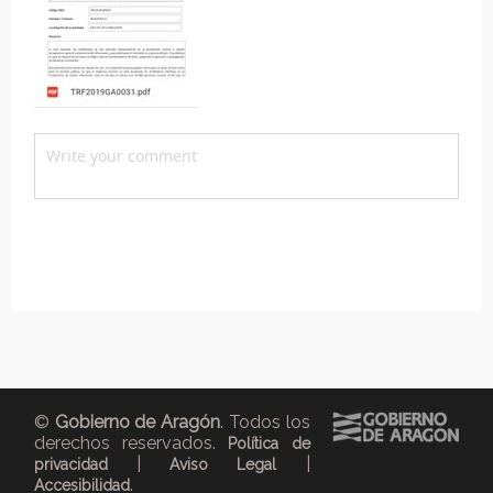
©
Gobierno de Aragón
. Todos los
derechos reservados.
Política de
|
|
privacidad
Aviso Legal
.
Accesibilidad