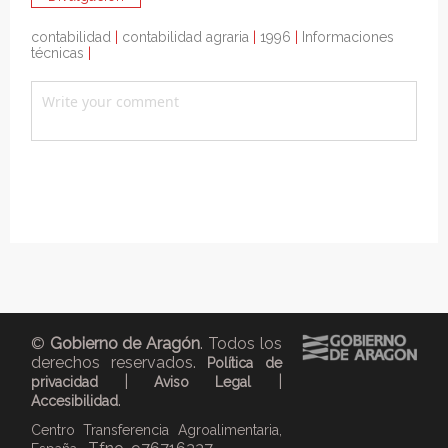
contabilidad
|
contabilidad agraria
|
1996
|
Informaciones
técnicas
|
©
Gobierno de Aragón
. Todos los
derechos reservados.
Política de
|
|
privacidad
Aviso Legal
.
Accesibilidad
Centro Transferencia Agroalimentaria,