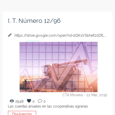
I. T. Número 12/96
https://drive.google.com/open?id=1IQKsVSbhef20DfLFd_qj7BVlLitD7yLb
CTA Movera
- 22 Mar, 2019
2948
0
0
Las cuentas anuales en las cooperativas agrarias.
Divulgación