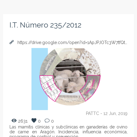
I.T. Número 235/2012
https://drive.google.com/open?id=1ApJPJOTc3W7tfQtbIxfgqCdgov7a4m9K
PATTC
- 12 Jun, 2019
2631
0
0
Las mamitis clínicas y subclínicas en ganaderías de ovino
de carne en Aragón. Incidencia, influencia económica,
programa de control y prevención.