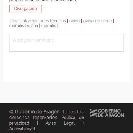
Divulgación
2012
|
Informaciones técnicas
|
ovino
|
ovino de carne
|
mamitis bovina
|
mamitis
|
©
Gobierno de Aragón
. Todos los
derechos reservados.
Política de
|
|
privacidad
Aviso Legal
.
Accesibilidad