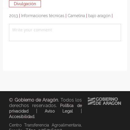
Divulgación
2013
|
Informaciones técnicas
|
Camelina
|
bajo aragón
|
©
Gobierno de Aragón
. Todos los
derechos reservados.
Política de
|
|
privacidad
Aviso Legal
.
Accesibilidad
Centro Transferencia Agroalimentaria,