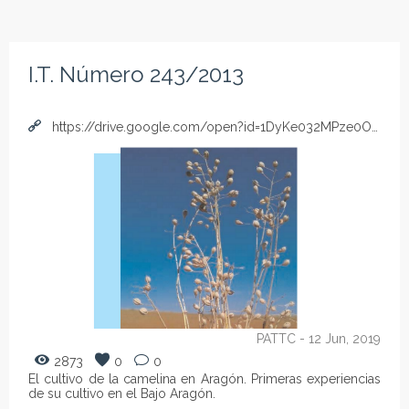
I.T. Número 243/2013
https://drive.google.com/open?id=1DyKe032MPze0O3iGtgXJ1ecBdlRGEDTQ
PATTC
- 12 Jun, 2019
2873
0
0
El cultivo de la camelina en Aragón. Primeras experiencias
de su cultivo en el Bajo Aragón.