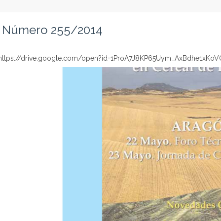
T. Número 255/2014
ttps://drive.google.com/open?id=1ProA7J8KP65Uym_AxBdhe1xKoV