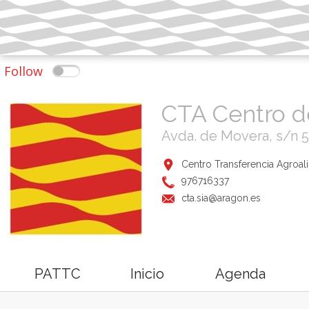
Follow
CTA Centro d
Avda. de Movera, s/n 
Centro Transferencia Agroal
976716337
cta.sia@aragon.es
PATTC
Inicio
Agenda