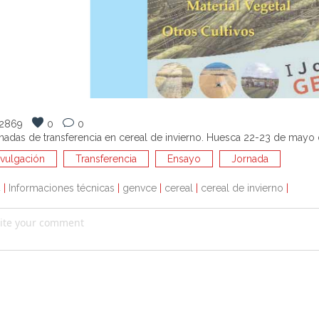
2869
0
0
rnadas de transferencia en cereal de invierno. Huesca 22-23 de mayo 
ivulgación
Transferencia
Ensayo
Jornada
4
|
Informaciones técnicas
|
genvce
|
cereal
|
cereal de invierno
|