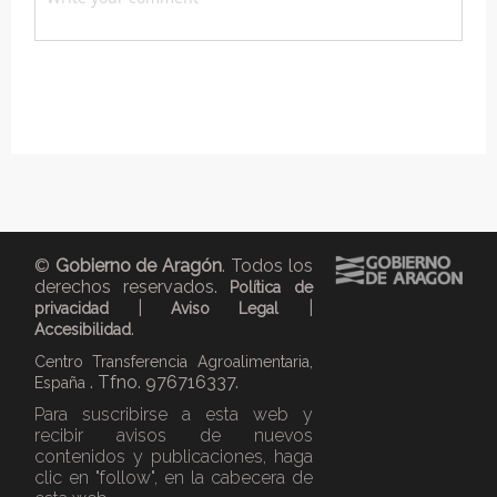
©
Gobierno de Aragón
. Todos los
derechos reservados.
Política de
|
|
privacidad
Aviso Legal
.
Accesibilidad
Centro Transferencia Agroalimentaria,
. Tfno. 976716337.
España
Para suscribirse a esta web y
recibir avisos de nuevos
contenidos y publicaciones, haga
clic en "follow", en la cabecera de