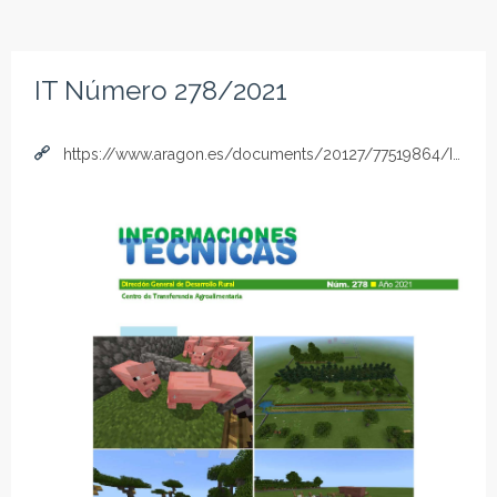
IT Número 278/2021
https://www.aragon.es/documents/20127/77519864/IT_278-21.pdf/75508d92-3c27-6b84-a9b4-182178ca961a?t=1623930399493