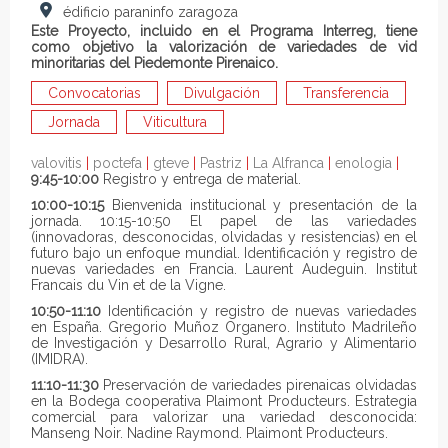
édificio paraninfo zaragoza
Este Proyecto, incluido en el Programa Interreg, tiene
como objetivo la valorización de variedades de vid
minoritarias del Piedemonte Pirenaico.
Convocatorias
Divulgación
Transferencia
Jornada
Viticultura
valovitis
|
poctefa
|
gteve
|
Pastriz
|
La Alfranca
|
enologia
|
9:45-10:00
Registro y entrega de material.
10:00-10:15
Bienvenida institucional y presentación de la
jornada. 10:15-10:50 El papel de las variedades
(innovadoras, desconocidas, olvidadas y resistencias) en el
futuro bajo un enfoque mundial. Identificación y registro de
nuevas variedades en Francia. Laurent Audeguin. Institut
Francais du Vin et de la Vigne.
10:50-11:10
Identificación y registro de nuevas variedades
en España. Gregorio Muñoz Organero. Instituto Madrileño
de Investigación y Desarrollo Rural, Agrario y Alimentario
(IMIDRA).
11:10-11:30
Preservación de variedades pirenaicas olvidadas
en la Bodega cooperativa Plaimont Producteurs. Estrategia
comercial para valorizar una variedad desconocida:
Manseng Noir. Nadine Raymond. Plaimont Producteurs.