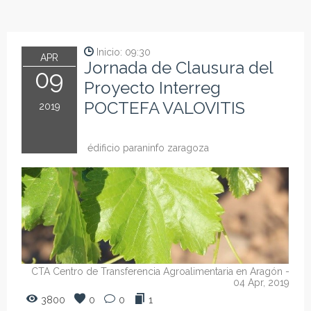
Inicio: 09:30
APR
Jornada de Clausura del
09
Proyecto Interreg
POCTEFA VALOVITIS
2019
édificio paraninfo zaragoza
CTA Centro de Transferencia Agroalimentaria en Aragón
-
04 Apr, 2019
3800
0
0
1