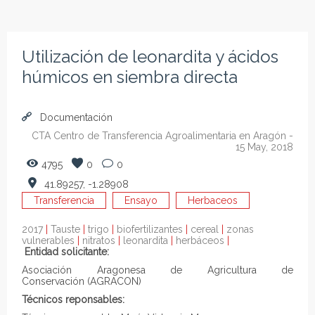
Utilización de leonardita y ácidos
húmicos en siembra directa
Documentación
CTA Centro de Transferencia Agroalimentaria en Aragón
-
15 May, 2018
4795
0
0
41.89257, -1.28908
Transferencia
Ensayo
Herbaceos
2017
|
Tauste
|
trigo
|
biofertilizantes
|
cereal
|
zonas
vulnerables
|
nitratos
|
leonardita
|
herbáceos
|
Entidad solicitante:
Asociación Aragonesa de Agricultura de
Conservación
(AGRACON)
Técnicos reponsables: