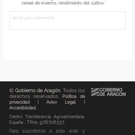
cereal de invierno, rendimiento del cultivo.
©
Gobierno de Aragón
. Todos los
derechos reservados.
Política de
|
|
privacidad
Aviso Legal
.
Accesibilidad
Centro Transferencia Agroalimentaria,
. Tfno. 976716337.
España
Para suscribirse a esta web y