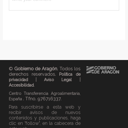
©
Gobierno de Aragón
. Todos los
derechos reservados.
Política de
|
|
privacidad
Aviso Legal
.
Accesibilidad
Centro Transferencia Agroalimentaria,
. Tfno. 976716337.
España
Para suscribirse a esta web y
recibir avisos de nuevos
contenidos y publicaciones, haga
clic en "follow", en la cabecera de