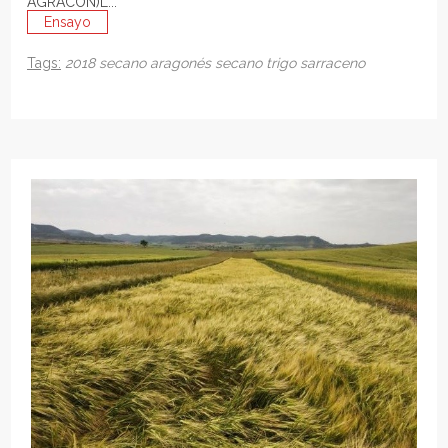
AGRACON)L...
Ensayo
Tags:
2018
secano aragonés
secano
trigo
sarraceno