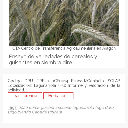
CTA Centro de Transferencia Agroalimentaria en Aragón
Ensayo de variedades de cereales y
guisantes en siembra dire...
Código DRU: TRF2020CE0014 Entidad/Contacto: SCLAB
Localización: Lagunarrota (HU) Informe y valoración de la
actividad. ...
Transferencia
Herbaceos
Tags:
2020
cerea
guisante
secano
lagunarrota
trigo duro
trigo blando
Cebada
triticale