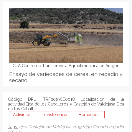
CTA Centro de Transferencia Agroalimentaria en Aragón
Ensayo de variedades de cereal en regadío y
secano
Código DRU: TRF2019CE0018 Localización de la
actividad:Ejea de los Caballeros y Castejón de Valdejasa Ejea
de los Caball...
Actividad
Transferencia
Herbaceos
Tags:
ejea
Castejón de Valdejasa
2019
trigo
Cebada
regadio
secano