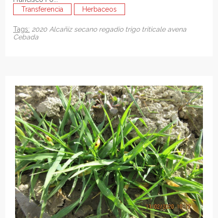
Transferencia
Herbaceos
Tags:
2020
Alcañiz
secano
regadio
trigo
triticale
avena
Cebada