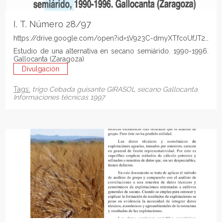
I. T. Número 28/97
https://drive.google.com/open?id=1V923C-dmyXTfcoUfJT2eiK
Estudio de una alternativa en secano semiárido. 1990-1996.
Gallocanta (Zaragoza)
Divulgación
Tags:
trigo
Cebada
guisante
GIRASOL
secano
Gallocanta
Informaciones técnicas
1997