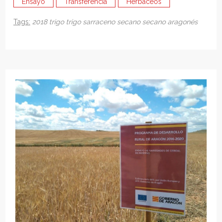
Ensayo
Transferencia
Herbaceos
Tags:
2018
trigo
trigo sarraceno
secano
secano aragonés