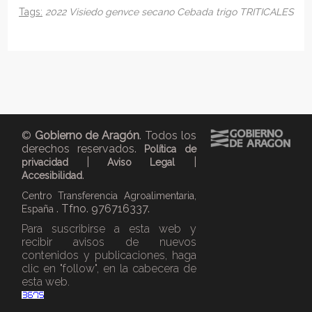
Tags:
2022
Visiedo
genvce
secano
Cebada
trigo
TRITICALES
©
Gobierno de Aragón
. Todos los
derechos reservados.
Política de
|
|
privacidad
Aviso Legal
.
Accesibilidad
Centro Transferencia Agroalimentaria,
. Tfno. 976716337.
España
Para suscribirse a esta web y
recibir avisos de nuevos
contenidos y publicaciones, haga
clic en "follow", en la cabecera de
esta web.