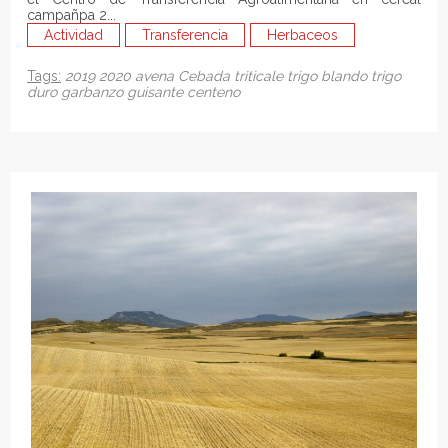
campañpa 2...
Actividad
Transferencia
Herbaceos
Tags:
2019
2020
avena
Cebada
triticale
trigo blando
trigo
duro
garbanzo
guisante
centeno