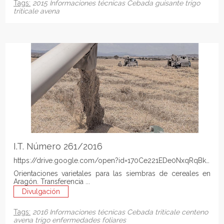
Tags:
2015
Informaciones técnicas
Cebada
guisante
trigo
triticale
avena
I.T. Número 261/2016
https://drive.google.com/open?id=170Ce221EDe0NxqRqBkjp1E
Orientaciones varietales para las siembras de cereales en
Aragón. Transferencia ...
Divulgación
Tags:
2016
Informaciones técnicas
Cebada
triticale
centeno
avena
trigo
enfermedades foliares