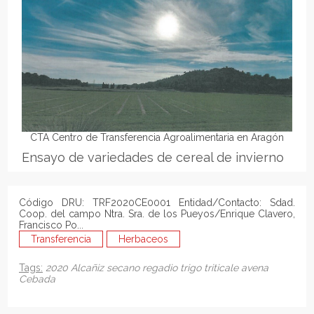
CTA Centro de Transferencia Agroalimentaria en Aragón
Ensayo de variedades de cereal de invierno
Código DRU: TRF2020CE0001 Entidad/Contacto: Sdad.
Coop. del campo Ntra. Sra. de los Pueyos/Enrique Clavero,
Francisco Po...
Transferencia
Herbaceos
Tags:
2020
Alcañiz
secano
regadio
trigo
triticale
avena
Cebada