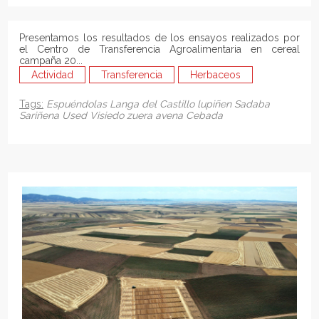
Presentamos los resultados de los ensayos realizados por
el Centro de Transferencia Agroalimentaria en cereal
campaña 20...
Actividad
Transferencia
Herbaceos
Tags:
Espuéndolas
Langa del Castillo
lupiñen
Sadaba
Sariñena
Used
Visiedo
zuera
avena
Cebada