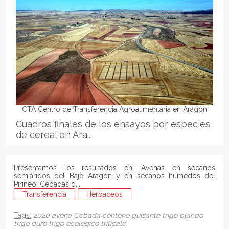
CTA Centro de Transferencia Agroalimentaria en Aragón
Cuadros finales de los ensayos por especies
de cereal en Ara...
Presentamos los resultados en: Avenas en secanos
semiáridos del Bajo Aragón y en secanos húmedos del
Pirineo. Cebadas d...
Transferencia
Herbaceos
Tags:
2020
avena
Cebada
centeno
guisante
trigo blando
trigo duro
trigo ecológico
triticale