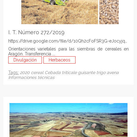
I. T. Número 272/2019
https://drive.google.com/file/d/10Qh2cFoFSR3G-eJocyjqntyzl
Orientaciones varietales para las siembras de cereales en
Aragón. Transferencia ...
Divulgación
Herbaceos
Tags:
2020
cereal
Cebada
triticale
guisante
trigo
avena
Informaciones técnicas