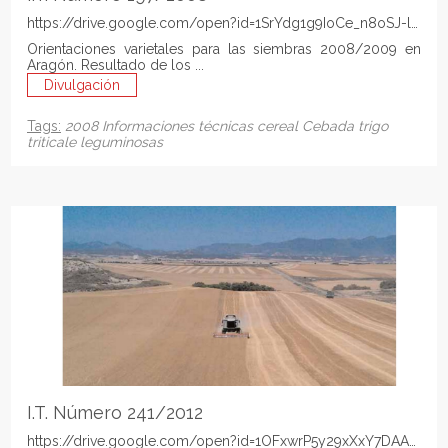
https://drive.google.com/open?id=1SrYdg1g9IoCe_n8oSJ-lZroS
Orientaciones varietales para las siembras 2008/2009 en
Aragón. Resultado de los ...
Divulgación
Tags:
2008
Informaciones técnicas
cereal
Cebada
trigo
triticale
leguminosas
I.T. Número 241/2012
https://drive.google.com/open?id=1OFxwrP5y29xXxY7DAAx1oS