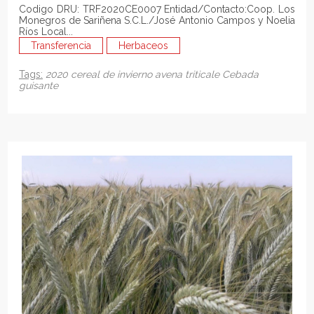
Codigo DRU: TRF2020CE0007 Entidad/Contacto:Coop. Los
Monegros de Sariñena S.C.L./José Antonio Campos y Noelia
Ríos Local...
Transferencia
Herbaceos
Tags:
2020
cereal de invierno
avena
triticale
Cebada
guisante