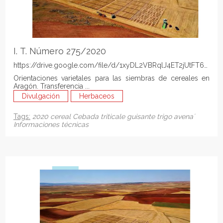
I. T. Número 275/2020
https://drive.google.com/file/d/1xyDL2VBRqlJ4ET2jUtFT6zWJf
Orientaciones varietales para las siembras de cereales en
Aragón. Transferencia ...
Divulgación
Herbaceos
Tags:
2020
cereal
Cebada
triticale
guisante
trigo
avena´
Informaciones técnicas