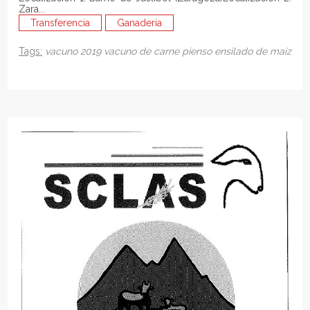
Zara...
Transferencia
Ganadería
Tags:
vacuno
2019
vacuno de carne
pienso
ensilado de maíz