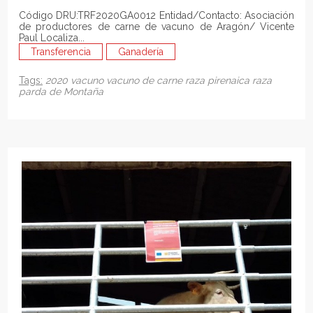
Código DRU:TRF2020GA0012 Entidad/Contacto: Asociación
de productores de carne de vacuno de Aragón/ Vicente
Paul Localiza...
Transferencia
Ganadería
Tags:
2020
vacuno
vacuno de carne
raza pirenaica
raza
parda de Montaña