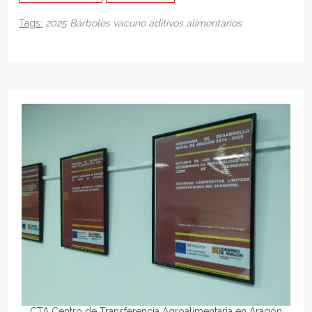
Tags:
2025
Bárboles
vacuno
aditivos alimentarios
CTA Centro de Transferencia Agroalimentaria en Aragón