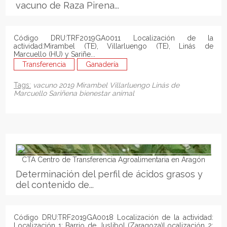
vacuno de Raza Pirena...
Código DRU:TRF2019GA0011 Localización de la
actividad:Mirambel (TE), Villarluengo (TE), Linás de
Marcuello (HU) y Sariñe...
Transferencia
Ganadería
Tags:
vacuno
2019
Mirambel
Villarluengo
Linás de
Marcuello
Sariñena
bienestar animal
CTA Centro de Transferencia Agroalimentaria en Aragón
Determinación del perfil de ácidos grasos y
del contenido de...
Código DRU:TRF2019GA0018 Localización de la actividad:
Localización 1: Barrio de Juslibol (Zaragoza)Localización 2: